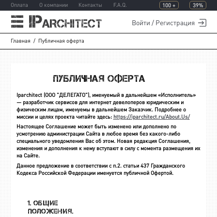
Оплата
О компании
Контакты
F.A.Q.
100 +
39%
Войти / Регистрация
Главная
Публичная оферта
Публичная оферта
Iparchitect (ООО "ДЕЛЕГАТО"), именуемый в дальнейшем «Исполнитель»
— разработчик сервисов для интернет девелоперов юридическим и
физическим лицам, именуемы в дальнейшем Заказчик. Подробнее о
миссии и целях проекта читайте здесь:
https://iparchitect.ru/About.Us/
Настоящее Соглашение может быть изменено или дополнено по
усмотрению администрации Сайта в любое время без какого-либо
специального уведомления Вас об этом. Новая редакция Соглашения,
изменения и дополнения к нему вступают в силу с момента размещения их
на Сайте.
Данное предложение в соответствии с п.2. статьи 437 Гражданского
Кодекса Российской Федерации именуется публичной Офертой.
1. Общие
положения.